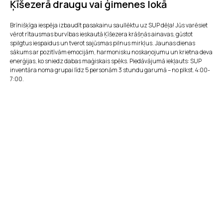
Ķīšezerā draugu vai ģimenes lokā
Brīnišķīga iespēja izbaudīt pasakainu saullēktu uz SUP dēļa! Jūs varēsiet
vērot rītausmas burvības ieskautā Ķīšezera krāšņās ainavas, gūstot
spilgtus iespaidus un tverot sajūsmas pilnus mirkļus. Jaunas dienas
sākums ar pozitīvām emocijām, harmonisku noskaņojumu un krietna deva
enerģijas, ko sniedz dabas maģiskais spēks. Piedāvājumā iekļauts: SUP
inventāra noma grupai līdz 5 personām 3 stundu garumā – no plkst. 4:00-
7:00.