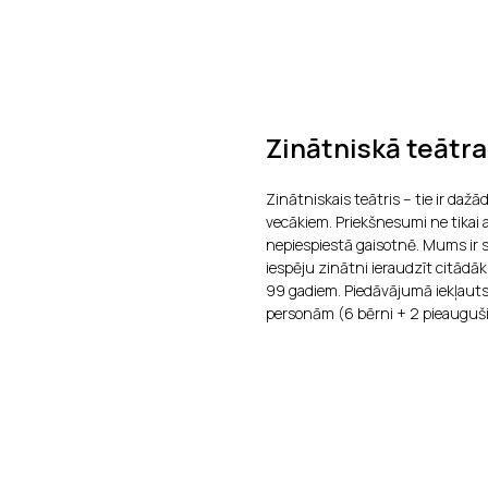
Zinātniskā teātr
Zinātniskais teātris – tie ir daž
vecākiem. Priekšnesumi ne tikai 
nepiespiestā gaisotnē. Mums ir sv
iespēju zinātni ieraudzīt citādāk
99 gadiem. Piedāvājumā iekļauts
personām (6 bērni + 2 pieauguši