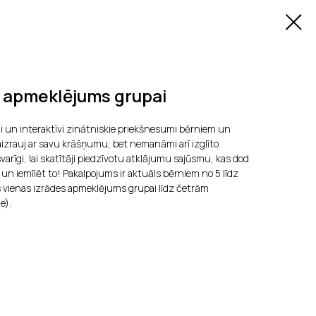
a apmeklējums grupai
ādi un interaktīvi zinātniskie priekšnesumi bērniem un
aizrauj ar savu krāšņumu, bet nemanāmi arī izglīto
arīgi, lai skatītāji piedzīvotu atklājumu sajūsmu, kas dod
 un iemīlēt to! Pakalpojums ir aktuāls bērniem no 5 līdz
 vienas izrādes apmeklējums grupai līdz četrām
e).