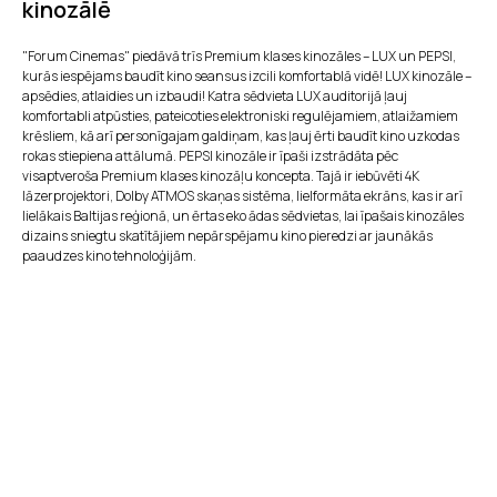
kinozālē
"Forum Cinemas" piedāvā trīs Premium klases kinozāles – LUX un PEPSI,
kurās iespējams baudīt kino seansus izcili komfortablā vidē! LUX kinozāle –
apsēdies, atlaidies un izbaudi! Katra sēdvieta LUX auditorijā ļauj
komfortabli atpūsties, pateicoties elektroniski regulējamiem, atlaižamiem
krēsliem, kā arī personīgajam galdiņam, kas ļauj ērti baudīt kino uzkodas
rokas stiepiena attālumā. PEPSI kinozāle ir īpaši izstrādāta pēc
visaptveroša Premium klases kinozāļu koncepta. Tajā ir iebūvēti 4K
lāzerprojektori, Dolby ATMOS skaņas sistēma, lielformāta ekrāns, kas ir arī
lielākais Baltijas reģionā, un ērtas eko ādas sēdvietas, lai īpašais kinozāles
dizains sniegtu skatītājiem nepārspējamu kino pieredzi ar jaunākās
paaudzes kino tehnoloģijām.