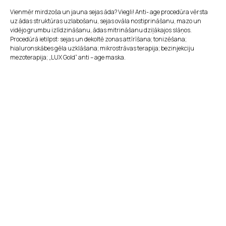
Vienmēr mirdzoša un jauna sejas āda? Viegli! Anti- age procedūra vērsta
uz ādas struktūras uzlabošanu, sejas ovāla nostiprināšanu, mazo un
vidējo grumbu izlīdzināšanu, ādas mitrināšanu dziļākajos slāņos.
Procedūrā ietilpst: sejas un dekoltē zonas attīrīšana; tonizēšana;
hialuronskābes gēla uzklāšana; mikrostrāvas terapija; bezinjekciju
mezoterapija; „LUX Gold“ anti – age maska.