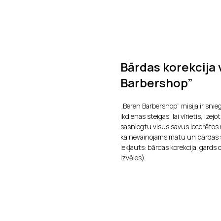
Bārdas korekcija 
Barbershop”
„Beren Barbershop” misija ir sni
ikdienas steigas, lai vīrietis, ize
sasniegtu visus savus iecerētos
ka nevainojams matu un bārdas s
iekļauts: bārdas korekcija; gards
izvēles).