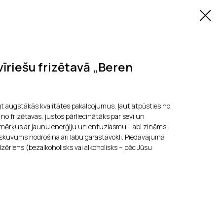
vīriešu frizētavā „Beren
egt augstākās kvalitātes pakalpojumus, ļaut atpūsties no
jot no frizētavas, justos pārliecinātāks par sevi un
 mērķus ar jaunu enerģiju un entuziasmu. Labi zināms,
kuvums nodrošina arī labu garastāvokli. Piedāvājumā
 dzēriens (bezalkoholisks vai alkoholisks – pēc Jūsu