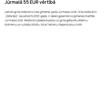
Jūrmalā 55 EUR vērtībā
Lielisks grila restorāns visai ģimenei, pašā Jūrmalas sirdī. Grila restorāns
„Zelta teļš“, kas atvērts 2021. gadā, ir ideāls galamērķis ģimenes maltītei
Jūrmalas sirdī. Restorāns piedāvā plašu uz grila gatavotu ēdienu,
dzērienu un uzkodu klāstu, kā arī lielisku izlejamā alus izvēli.