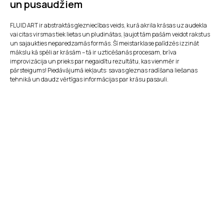
un pusaudžiem
FLUID ART ir abstraktās glezniecības veids, kurā akrila krāsas uz audekla
vai citas virsmas tiek lietas un pludinātas, ļaujot tām pašām veidot rakstus
un sajaukties neparedzamās formās. Šī meistarklase palīdzēs izzināt
mākslu kā spēli ar krāsām – tā ir uzticēšanās procesam, brīva
improvizācija un prieks par negaidītu rezultātu, kas vienmēr ir
pārsteigums! Piedāvājumā iekļauts: savas gleznas radīšana liešanas
tehnikā un daudz vērtīgas informācijas par krāsu pasauli.