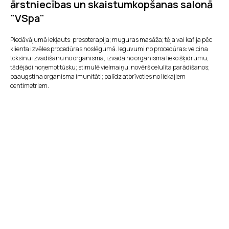
ārstniecības un skaistumkopšanas salonā
"VSpa"
Piedāvājumā iekļauts: presoterapija; muguras masāža; tēja vai kafija pēc
klienta izvēles procedūras noslēgumā. Ieguvumi no procedūras: veicina
toksīnu izvadīšanu no organisma; izvada no organisma lieko šķidrumu,
tādējādi noņemot tūsku; stimulē vielmaiņu; novērš celulīta parādīšanos;
paaugstina organisma imunitāti; palīdz atbrīvoties no liekajiem
centimetriem.