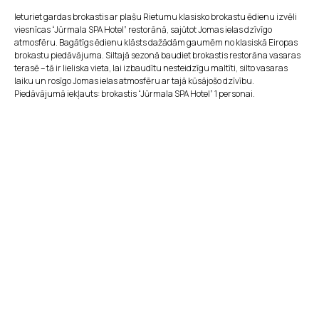
Ieturiet gardas brokastis ar plašu Rietumu klasisko brokastu ēdienu izvēli
viesnīcas “Jūrmala SPA Hotel” restorānā, sajūtot Jomas ielas dzīvīgo
atmosfēru. Bagātīgs ēdienu klāsts dažādām gaumēm no klasiskā Eiropas
brokastu piedāvājuma. Siltajā sezonā baudiet brokastis restorāna vasaras
terasē – tā ir lieliska vieta, lai izbaudītu nesteidzīgu maltīti, silto vasaras
laiku un rosīgo Jomas ielas atmosfēru ar tajā kūsājošo dzīvību.
Piedāvājumā iekļauts: brokastis “Jūrmala SPA Hotel” 1 personai.