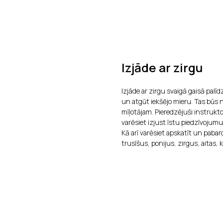
Izjāde ar zirgu
Izjāde ar zirgu svaigā gaisā palī
un atgūt iekšējo mieru. Tas būs
mīļotājam. Pieredzējuši instrukt
varēsiet izjust īstu piedzīvojum
Kā arī varēsiet apskatīt un paba
trusīšus, ponijus, zirgus, aitas, 