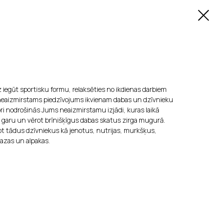
dz iegūt sportisku formu, relaksēties no ikdienas darbiem
 neaizmirstams piedzīvojums ikvienam dabas un dzīvnieku
ori nodrošinās Jums neaizmirstamu izjādi, kuras laikā
u garu un vērot brīnišķīgus dabas skatus zirga mugurā.
rot tādus dzīvniekus kā jenotus, nutrijas, murkšķus,
kazas un alpakas.