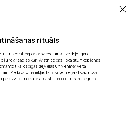
tināšanas rituāls
tu un aromterapijas apvienojums – veidojot gan
jošu relaksācijas kūri. Ārstniecības - skaistumkopšanas
zmanto tikai dabīgas izejvielas un vienmēr velta
entam. Piedāvājumā iekļauts: visa ķermeņa atslābinošā
m pēc izvēles no salona klāsta; procedūras noslēgumā