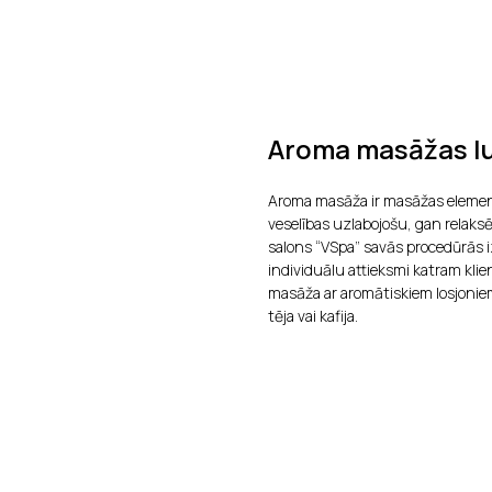
Aroma masāžas lu
Aroma masāža ir masāžas elemen
veselības uzlabojošu, gan relaksē
salons “VSpa” savās procedūrās i
individuālu attieksmi katram kli
masāža ar aromātiskiem losjonie
tēja vai kafija.