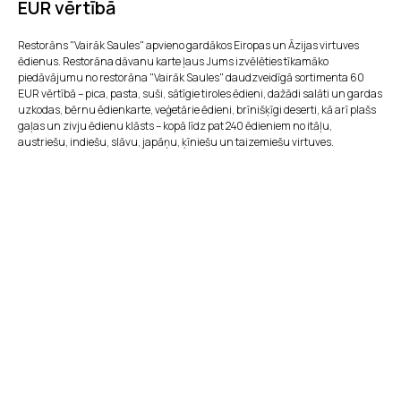
EUR vērtībā
Restorāns "Vairāk Saules" apvieno gardākos Eiropas un Āzijas virtuves
ēdienus. Restorāna dāvanu karte ļaus Jums izvēlēties tīkamāko
piedāvājumu no restorāna "Vairāk Saules" daudzveidīgā sortimenta 60
EUR vērtībā – pica, pasta, suši, sātīgie tiroles ēdieni, dažādi salāti un gardas
uzkodas, bērnu ēdienkarte, veģetārie ēdieni, brīnišķīgi deserti, kā arī plašs
gaļas un zivju ēdienu klāsts – kopā līdz pat 240 ēdieniem no itāļu,
austriešu, indiešu, slāvu, japāņu, ķīniešu un taizemiešu virtuves.