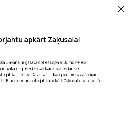
rjahtu apkārt Zaķusalai
iska Dāvana” ir gatava doties kopā ar Jums nelielā
a mūzika un pieredzējusi komanda padarīs šo
rjahta „Lieliska Dāvana” ir ideāli piemērota dažādiem
s: Brauciens ar motorjahtu apkārt Zaķusalai publiskajā