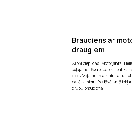
Brauciens ar moto
draugiem
Sapņi piepildās! Motorjahta „Liel
ceļojumā! Saule, ūdens, patīkam
piedzīvojumu neaizmirstamu. Moto
pasākumiem. Piedāvājumā iekļaut
grupu braucienā.