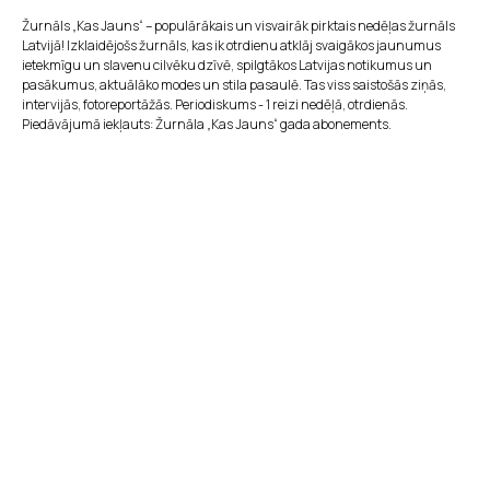
Žurnāls „Kas Jauns“ – populārākais un visvairāk pirktais nedēļas žurnāls
Latvijā! Izklaidējošs žurnāls, kas ik otrdienu atklāj svaigākos jaunumus
ietekmīgu un slavenu cilvēku dzīvē, spilgtākos Latvijas notikumus un
pasākumus, aktuālāko modes un stila pasaulē. Tas viss saistošās ziņās,
intervijās, fotoreportāžās. Periodiskums - 1 reizi nedēļā, otrdienās.
Piedāvājumā iekļauts: Žurnāla „Kas Jauns“ gada abonements.