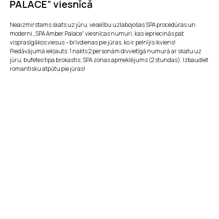
PALACE” viesnīcā
Neaizmirstams skats uz jūru, veselību uzlabojošas SPA procedūras un
moderni „SPA Amber Palace” viesnīcas numuri, kas iepriecinās pat
visprasīgākos viesus – brīvdienas pie jūras, ko ir pelnījis ikviens!
Piedāvājumā iekļauts: 1 nakts 2 personām divvietīgā numurā ar skatu uz
jūru; bufetes tipa brokastis; SPA zonas apmeklējums (2 stundas). Izbaudiet
romantisku atpūtu pie jūras!