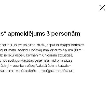
is“ apmeklējums 3 personām
t saunu un tvaika pirtis, dušu, atpūtieties apsildāmajos
 nogurumam izgaist! Piedāvājumā iekļauts: Sauna (80° –
edz lielisku iespēju ķermenim un garam atpūsties,
aunot spēkus; Masāžas baseins ar hidromasāžas
 ūdeņi – veselības oāze; Aukstā ūdens kubuls –
karstuma; Atpūtas krēsli – mierīga atmosfēra un