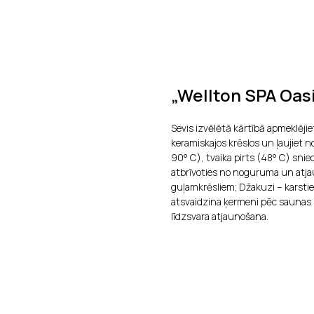
„Wellton SPA Oas
Sevis izvēlētā kārtībā apmeklējie
keramiskajos krēslos un ļaujiet
90° С), tvaika pirts (48° С) sni
atbrīvoties no noguruma un atj
guļamkrēsliem; Džakuzi – karstie
atsvaidzina ķermeni pēc saunas 
līdzsvara atjaunošana.