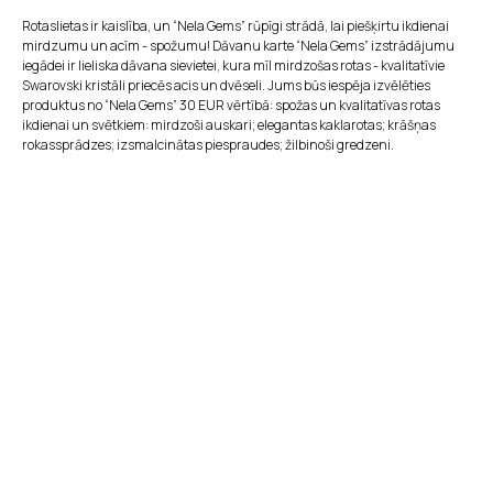
Rotaslietas ir kaislība, un “Nela Gems” rūpīgi strādā, lai piešķirtu ikdienai
mirdzumu un acīm - spožumu! Dāvanu karte “Nela Gems” izstrādājumu
iegādei ir lieliska dāvana sievietei, kura mīl mirdzošas rotas - kvalitatīvie
Swarovski kristāli priecēs acis un dvēseli. Jums būs iespēja izvēlēties
produktus no “Nela Gems” 30 EUR vērtībā: spožas un kvalitatīvas rotas
ikdienai un svētkiem: mirdzoši auskari; elegantas kaklarotas; krāšņas
rokassprādzes; izsmalcinātas piespraudes; žilbinoši gredzeni.