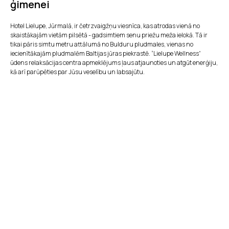
ģimenei
Hotel Lielupe, Jūrmalā, ir četrzvaigžņu viesnīca, kas atrodas vienā no
skaistākajām vietām pilsētā - gadsimtiem senu priežu meža ielokā. Tā ir
tikai pāris simtu metru attālumā no Bulduru pludmales, vienas no
iecienītākajām pludmalēm Baltijas jūras piekrastē. “Lielupe Wellness”
ūdens relaksācijas centra apmeklējums ļaus atjaunoties un atgūt enerģiju,
kā arī parūpēties par Jūsu veselību un labsajūtu.