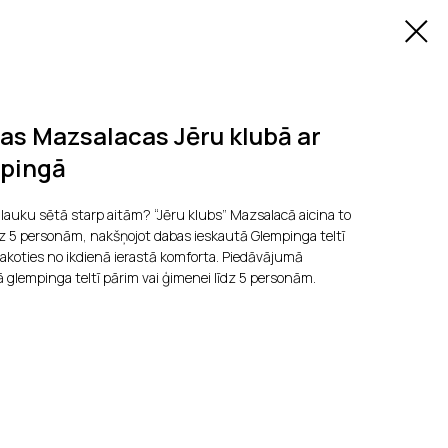
as Mazsalacas Jēru klubā ar
pingā
vi lauku sētā starp aitām? “Jēru klubs” Mazsalacā aicina to
dz 5 personām, nakšņojot dabas ieskautā Glempinga teltī
tsakoties no ikdienā ierastā komforta. Piedāvājumā
ā glempinga teltī pārim vai ģimenei līdz 5 personām.