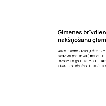
Ģimenes brīvdien
nakšņošanu glem
Vai esat kādreiz iztēlojušies dzī
piedzīvot pāriem vai ģimenēm lī
līdzās veselīgai lauku videi, nea
iekļauts: nakšņošana labiekārtot