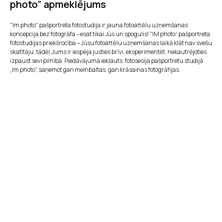
photo” apmeklējums
"Im photo" pašportreta fotostudija ir jauna fotoattēlu uzņemšanas
koncepcija bez fotogrāfa – esat tikai Jūs un spogulis! "IM photo” pašportreta
fotostudijas priekšrocība – Jūsu fotoattēlu uzņemšanas laikā klāt nav svešu
skatītāju, tādēļ Jums ir iespēja justies brīvi, eksperimentēt, nekautrējoties
izpaust sevi pilnībā. Piedāvājumā iekļauts: fotosesija pašportretu studijā
„Im photo”, saņemot gan melnbaltas, gan krāsainas fotogrāfijas.