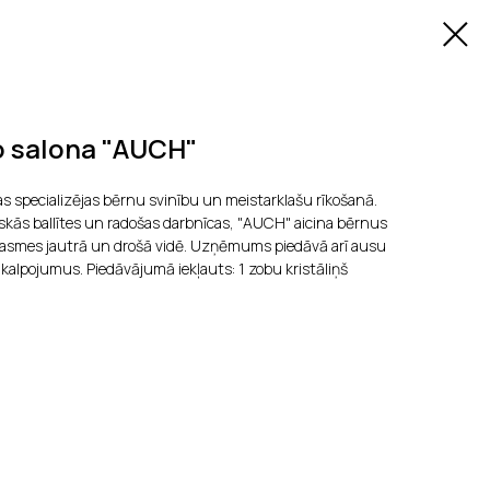
o salona "AUCH"
s specializējas bērnu svinību un meistarklašu rīkošanā.
skās ballītes un radošas darbnīcas, "AUCH" aicina bērnus
rasmes jautrā un drošā vidē. Uzņēmums piedāvā arī ausu
alpojumus. Piedāvājumā iekļauts: 1 zobu kristāliņš