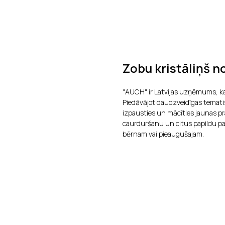
Zobu kristāliņš n
"AUCH" ir Latvijas uzņēmums, ka
Piedāvājot daudzveidīgas temati
izpausties un mācīties jaunas p
caurduršanu un citus papildu pak
bērnam vai pieaugušajam.