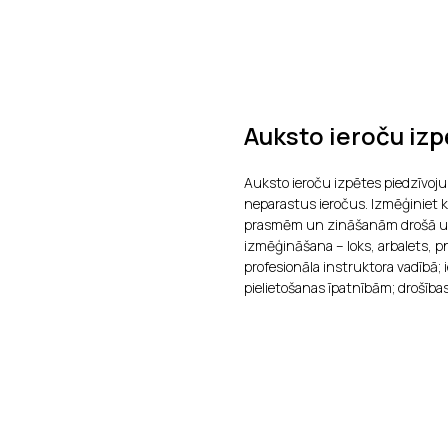
Auksto ieroču izp
Auksto ieroču izpētes piedzīvoj
neparastus ieročus. Izmēģiniet k
prasmēm un zināšanām drošā un 
izmēģināšana – loks, arbalets, pne
profesionāla instruktora vadībā;
pielietošanas īpatnībām; drošība