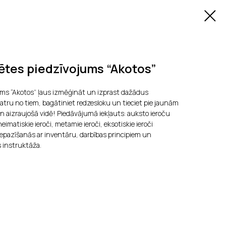
ētes piedzīvojums “Akotos”
ums “Akotos” ļaus izmēģināt un izprast dažādus
atru no tiem, bagātiniet redzesloku un tieciet pie jaunām
aizraujošā vidē! Piedāvājumā iekļauts: auksto ieroču
imatiskie ieroči, metamie ieroči, eksotiskie ieroči
 iepazīšanās ar inventāru, darbības principiem un
s instruktāža.