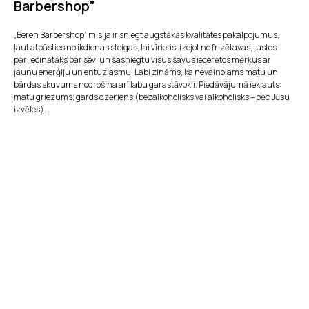
Barbershop”
„Beren Barbershop” misija ir sniegt augstākās kvalitātes pakalpojumus,
ļaut atpūsties no ikdienas steigas, lai vīrietis, izejot no frizētavas, justos
pārliecinātāks par sevi un sasniegtu visus savus iecerētos mērķus ar
jaunu enerģiju un entuziasmu. Labi zināms, ka nevainojams matu un
bārdas skuvums nodrošina arī labu garastāvokli. Piedāvājumā iekļauts:
matu griezums; gards dzēriens (bezalkoholisks vai alkoholisks – pēc Jūsu
izvēles).