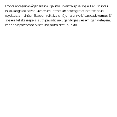
Foto orientēšanās Āgenskalnā ir jautra un aizraujoša spēle. Divu stundu
laikā Jūs gaida dažādi uzdevumi: atrast un nofotografēt interesantus
objektus, atrisināt mīklas un veikt izaicinājuma un veiklības uzdevumus. Šī
spēle ir lieliska iespēja jautri pavadīt laiku gan Rīgas viesiem, gan vietējiem,
kas grib iepazīties ar pilsētu no jauna skatupunkta.