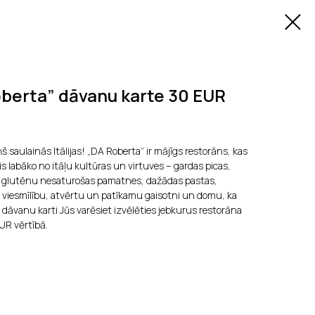
berta” dāvanu karte 30 EUR
 saulainās Itālijas! „DA Roberta” ir mājīgs restorāns, kas
labāko no itāļu kultūras un virtuves – gardas picas,
o glutēnu nesaturošas pamatnes, dažādas pastas,
du viesmīlību, atvērtu un patīkamu gaisotni un domu, ka
šo dāvanu karti Jūs varēsiet izvēlēties jebkurus restorāna
UR vērtībā.