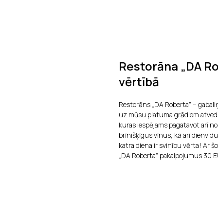
Restorāna „DA Ro
vērtībā
Restorāns „DA Roberta” – gabaliņš
uz mūsu platuma grādiem atvedis 
kuras iespējams pagatavot arī n
brīnišķīgus vīnus, kā arī dienvi
katra diena ir svinību vērta! Ar 
„DA Roberta” pakalpojumus 30 E