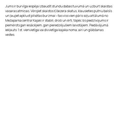
Jums ir burvīga iespēja izbaudīt stundu dabas tuvumā un uzburt skaistas
vasaras atmiņas. Vērojiet skaistos Ķīšezera skatus, klausieties putnu balsīs
un ļaujiet apklust pilsētas burzmai – tas viss vien pāris soļu attālumā no
Mežaparka centra! Kajaki ir stabili, droši un ērti, tāpēc šis piedzīvojums ir
piemērots gan iesācējiem, gan pieredzējušiem laivotājiem. Piedāvājumā
iekļauts: 1 st. vienvietīga vai divvietīga kajaka noma; airi un glābšanas
vestes.