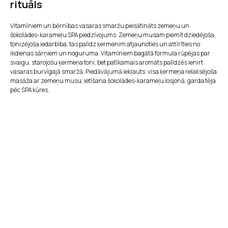
rituāls
Vitamīniem un bērnības vasaras smaržu piesātināts zemeņu un
šokolādes-karameļu SPA piedzīvojums. Zemeņu musam piemīt dziedējoša,
tonizējoša iedarbība, tas palīdz ķermenim atjaunoties un attīrīties no
ikdienas sārņiem un noguruma. Vitamīniem bagātā formula rūpējas par
svaigu, starojošu ķermeņa toni, bet patīkamais aromāts palīdzēs ienirt
vasaras burvīgajā smaržā. Piedāvājumā iekļauts: visa ķermeņa relaksējoša
masāža ar zemeņu musu; ietīšana šokolādes-karameļu losjonā; garda tēja
pēc SPA kūres.