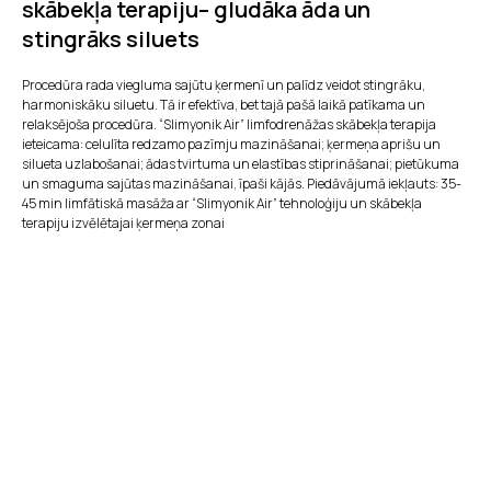
skābekļa terapiju– gludāka āda un
stingrāks siluets
Procedūra rada viegluma sajūtu ķermenī un palīdz veidot stingrāku,
harmoniskāku siluetu. Tā ir efektīva, bet tajā pašā laikā patīkama un
relaksējoša procedūra. “Slimyonik Air” limfodrenāžas skābekļa terapija
ieteicama: celulīta redzamo pazīmju mazināšanai; ķermeņa aprišu un
silueta uzlabošanai; ādas tvirtuma un elastības stiprināšanai; pietūkuma
un smaguma sajūtas mazināšanai, īpaši kājās. Piedāvājumā iekļauts: 35-
45 min limfātiskā masāža ar “Slimyonik Air” tehnoloģiju un skābekļa
terapiju izvēlētajai ķermeņa zonai