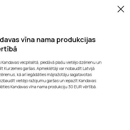
davas vīna nama produkcijas
rtībā
 Kandavas vecpilsētā, piedāvā plašu vietējo dzērienu un
dīt Kurzemes garšas. Apmeklētāji var nobaudīt Latvijā
zērienus, kā arī iegādāties mājražotāju sagatavotas
 kur izbaudīt vietējo ražojumu garšas un iepazīt Kandavas
elēties Kandavas vīna nama produkciju 30 EUR vērtībā.