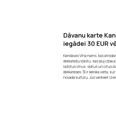
Dāvanu karte Kan
iegādei 30 EUR vē
Kandavas Vīna nams, kas atrodas
delikatešu klāstu, kas ļauj izbau
ražotus vīnus, sidrus un citus d
delikateses. Šī ir lieliska vieta,
novada kultūru. Jūs varēsiet izv