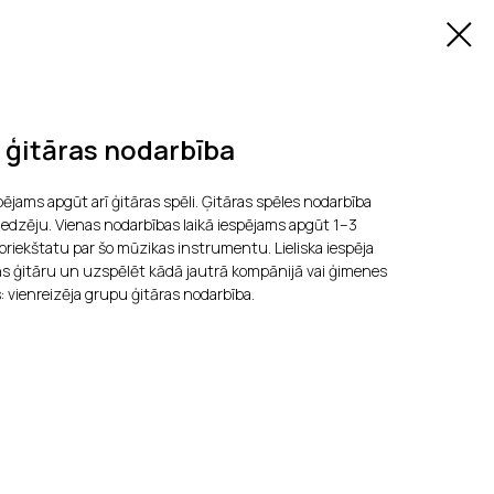
 ģitāras nodarbība
jams apgūt arī ģitāras spēli. Ģitāras spēles nodarbība
iedzēju. Vienas nodarbības laikā iespējams apgūt 1–3
riekštatu par šo mūzikas instrumentu. Lieliska iespēja
kās ģitāru un uzspēlēt kādā jautrā kompānijā vai ģimenes
 vienreizēja grupu ģitāras nodarbība.