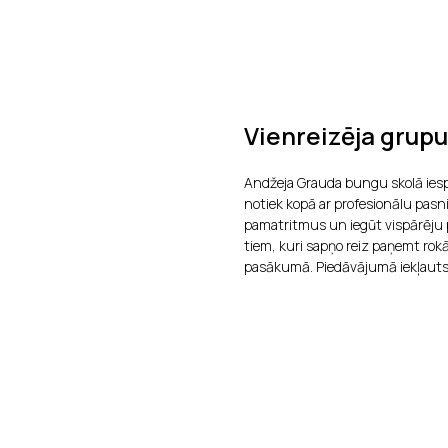
Vienreizēja grupu
Andžeja Grauda bungu skolā iespē
notiek kopā ar profesionālu pasn
pamatritmus un iegūt vispārēju p
tiem, kuri sapņo reiz paņemt ro
pasākumā. Piedāvājumā iekļauts: