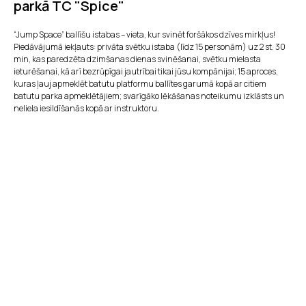
parkā TC "Spice"
“Jump Space” ballīšu istabas – vieta, kur svinēt foršākos dzīves mirkļus!
Piedāvājumā iekļauts: privāta svētku istaba (līdz 15 personām) uz 2 st. 30
min, kas paredzēta dzimšanas dienas svinēšanai, svētku mielasta
ieturēšanai, kā arī bezrūpīgai jautrībai tikai jūsu kompānijai; 15 aproces,
kuras ļauj apmeklēt batutu platformu ballītes garumā kopā ar citiem
batutu parka apmeklētājiem; svarīgāko lēkāšanas noteikumu izklāsts un
neliela iesildīšanās kopā ar instruktoru.